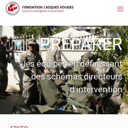
PREPARER
...les équipes en définissant
des schémas directeurs
d'intervention