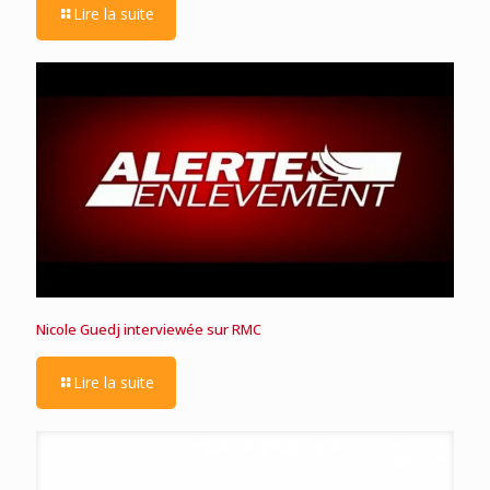
Lire la suite
Nicole Guedj interviewée sur RMC
Lire la suite