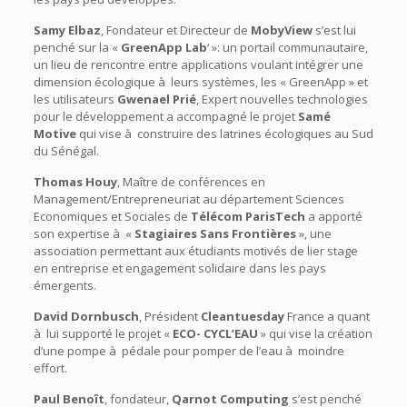
Samy Elbaz
, Fondateur et Directeur de
MobyView
s’est lui
penché sur la «
GreenApp Lab
‘ »: un portail communautaire,
un lieu de rencontre entre applications voulant intégrer une
dimension écologique à leurs systèmes, les « GreenApp » et
les utilisateurs
Gwenael Prié
, Expert nouvelles technologies
pour le développement a accompagné le projet
Samé
Motive
qui vise à construire des latrines écologiques au Sud
du Sénégal.
Thomas Houy
, Maître de conférences en
Management/Entrepreneuriat au département Sciences
Economiques et Sociales de
Télécom ParisTech
a apporté
son expertise à «
Stagiaires Sans Frontières
», une
association permettant aux étudiants motivés de lier stage
en entreprise et engagement solidaire dans les pays
émergents.
David Dornbusch
, Président
Cleantuesday
France a quant
à lui supporté le projet «
ECO- CYCL’EAU
» qui vise la création
d’une pompe à pédale pour pomper de l’eau à moindre
effort.
Paul Benoît
, fondateur,
Qarnot Computing
s’est penché