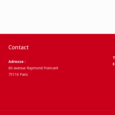
Contact
T
Adresse :
F
60 avenue Raymond Poincaré
75116 Paris
>