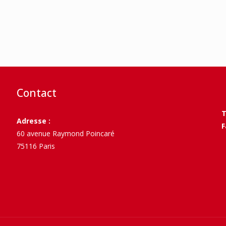
Contact
T
Adresse :
F
60 avenue Raymond Poincaré
75116 Paris
>