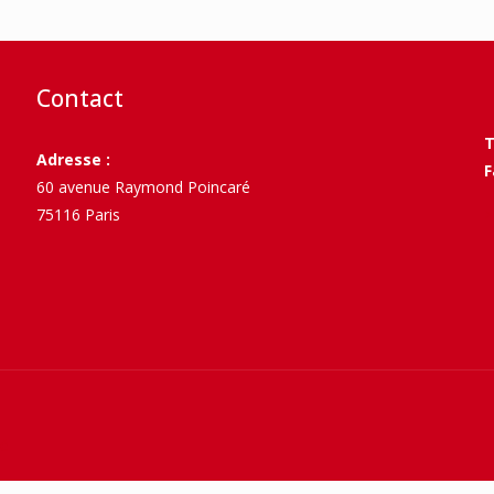
Contact
T
Adresse :
F
60 avenue Raymond Poincaré
75116 Paris
>
té