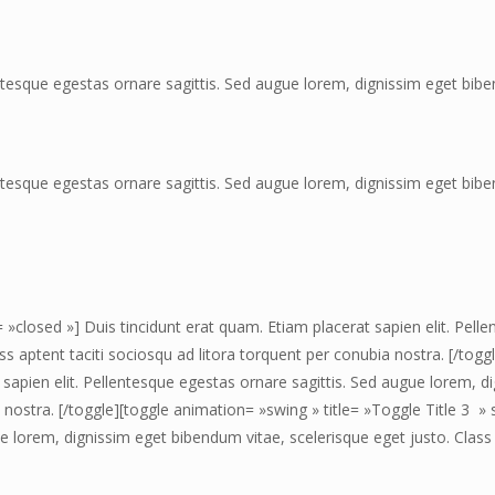
entesque egestas ornare sagittis. Sed augue lorem, dignissim eget biben
entesque egestas ornare sagittis. Sed augue lorem, dignissim eget biben
= »closed »] Duis tincidunt erat quam. Etiam placerat sapien elit. Pel
ss aptent taciti sociosqu ad litora torquent per conubia nostra. [/togg
 sapien elit. Pellentesque egestas ornare sagittis. Sed augue lorem, d
 nostra. [/toggle][toggle animation= »swing » title= »Toggle Title 3 »
ue lorem, dignissim eget bibendum vitae, scelerisque eget justo. Class 