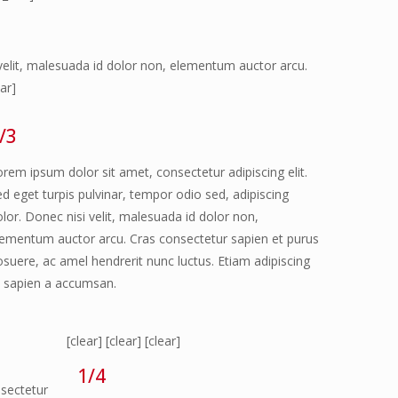
 velit, malesuada id dolor non, elementum auctor arcu.
ar]
/3
orem ipsum dolor sit amet, consectetur adipiscing elit.
d eget turpis pulvinar, tempor odio sed, adipiscing
lor. Donec nisi velit, malesuada id dolor non,
lementum auctor arcu. Cras consectetur sapien et purus
osuere, ac amel hendrerit nunc luctus. Etiam adipiscing
t sapien a accumsan.
[clear]
[clear]
[clear]
1/4
sectetur