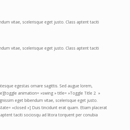
dum vitae, scelerisque eget justo. Class aptent taciti
dum vitae, scelerisque eget justo. Class aptent taciti
lentesque egestas ornare sagittis. Sed augue lorem,
le][toggle animation= »swing » title= »Toggle Title 2 »
ignissim eget bibendum vitae, scelerisque eget justo.
 state= »closed »] Duis tincidunt erat quam. Etiam placerat
aptent taciti sociosqu ad litora torquent per conubia