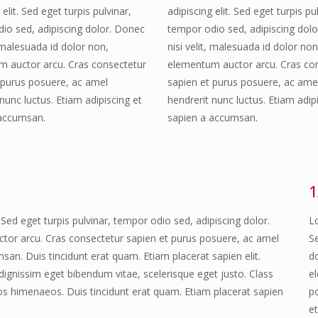
 elit. Sed eget turpis pulvinar,
adipiscing elit. Sed eget turpis pu
io sed, adipiscing dolor. Donec
tempor odio sed, adipiscing dol
, malesuada id dolor non,
nisi velit, malesuada id dolor non
 auctor arcu. Cras consectetur
elementum auctor arcu. Cras co
 purus posuere, ac amel
sapien et purus posuere, ac ame
nunc luctus. Etiam adipiscing et
hendrerit nunc luctus. Etiam adip
 accumsan.
sapien a accumsan.
1
Sed eget turpis pulvinar, tempor odio sed, adipiscing dolor.
L
ctor arcu. Cras consectetur sapien et purus posuere, ac amel
Se
san. Duis tincidunt erat quam. Etiam placerat sapien elit.
do
dignissim eget bibendum vitae, scelerisque eget justo. Class
e
tos himenaeos. Duis tincidunt erat quam. Etiam placerat sapien
p
e