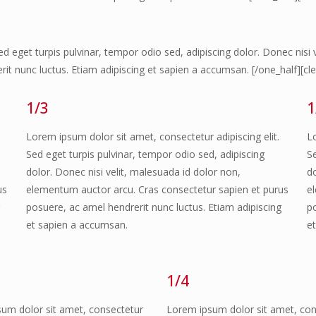
ed eget turpis pulvinar, tempor odio sed, adipiscing dolor. Donec nisi
it nunc luctus. Etiam adipiscing et sapien a accumsan. [/one_half][cle
1/3
1
Lorem ipsum dolor sit amet, consectetur adipiscing elit.
L
Sed eget turpis pulvinar, tempor odio sed, adipiscing
Se
dolor. Donec nisi velit, malesuada id dolor non,
do
us
elementum auctor arcu. Cras consectetur sapien et purus
e
g
posuere, ac amel hendrerit nunc luctus. Etiam adipiscing
p
et sapien a accumsan.
e
1/4
um dolor sit amet, consectetur
Lorem ipsum dolor sit amet, con