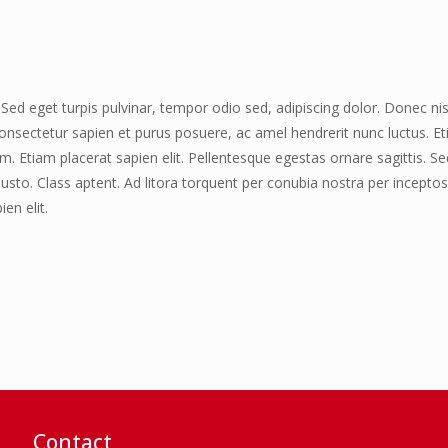
Sed eget turpis pulvinar, tempor odio sed, adipiscing dolor. Donec nisi
nsectetur sapien et purus posuere, ac amel hendrerit nunc luctus. E
m. Etiam placerat sapien elit. Pellentesque egestas ornare sagittis. S
usto. Class aptent. Ad litora torquent per conubia nostra per incepto
en elit.
Contact