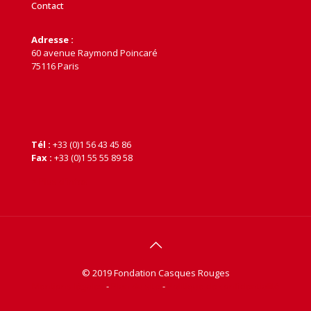
Contact
Adresse :
60 avenue Raymond Poincaré
75116 Paris
Tél :
+33 (0)1 56 43 45 86
Fax :
+33 (0)1 55 55 89 58
> Plus d'infos
© 2019 Fondation Casques Rouges
Mentions légales
-
Plan du site
-
Politique de confidentialité