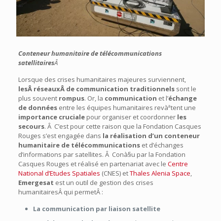
Conteneur humanitaire de télécommunications
satellitaires
Â
Lorsque des crises humanitaires majeures surviennent,
lesÂ réseauxÂ de communication traditionnels
sont le
plus souvent
rompus
. Or, la
communication
et l’
échange
de données
entre les équipes humanitaires revàªtent une
importance cruciale
pour organiser et coordonner
les
secours
. Â C’est pour cette raison que la Fondation Casques
Rouges s’est engagée dans
la réalisation d’un conteneur
humanitaire de télécommunications
et d’échanges
d’informations par satellites. Â Conà§u par la Fondation
Casques Rouges et réalisé en partenariat avec le
Centre
National d’Etudes Spatiales
(CNES) et
Thales Alenia Space
,
Emergesat
est un outil de gestion des crises
humanitairesÂ qui permetÂ :
La communication par liaison satellite