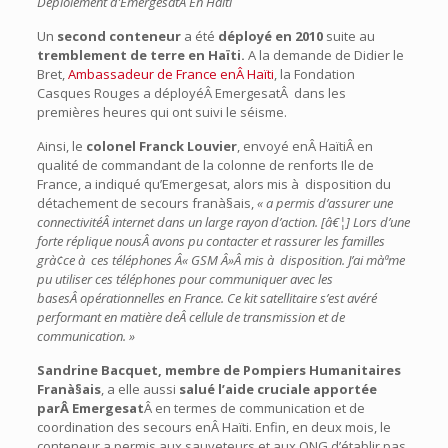
Déploiement d’EmergesatÂ En Haïti
Un
second conteneur
a été
déployé en 2010
suite au
tremblement de terre en Haïti.
A la demande de Didier le
Bret,
Ambassadeur de France enÂ Haïti
, la Fondation
Casques Rouges a déployéÂ EmergesatÂ dans les
premières heures qui ont suivi le séisme.
Ainsi, le
colonel Franck Louvier
, envoyé enÂ HaïtiÂ en
qualité de commandant de la colonne de renforts Ile de
France, a indiqué qu’Emergesat, alors mis à disposition du
détachement de secours franà§ais,
« a permis d’assurer une
connectivitéÂ internet dans un large rayon d’action. [â€¦] Lors d’une
forte réplique nousÂ avons pu contacter et rassurer les familles
grà¢ce à ces téléphones Â« GSM Â»Â mis à disposition. J’ai màªme
pu utiliser ces téléphones pour communiquer avec les
basesÂ opérationnelles en France. Ce kit satellitaire s’est avéré
performant en matière deÂ cellule de transmission et de
communication. »
Sandrine Bacquet, membre de Pompiers Humanitaires
Franà§ais
, a elle aussi
salué l’aide cruciale apportée
parÂ Emergesat
Â en termes de communication et de
coordination des secours enÂ Haïti. Enfin, en deux mois, le
conteneur a permis aux sauveteurs et aux ONG d’établir pas